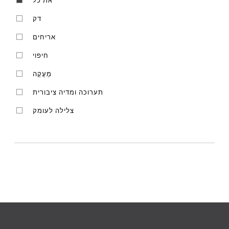
את כל
דק
אריחים
חיפוי
מַעֲקֶה
תערוכה ומדיה ציבורית
צלילה לעומק