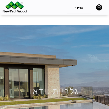
מדינה
חיפוש
Deutsch
English (International)
English (United Kingdom)
Español (Spain)
简体中文
Français
English (Australia)
English (South Africa)
גלריית וידאו
English (United States)