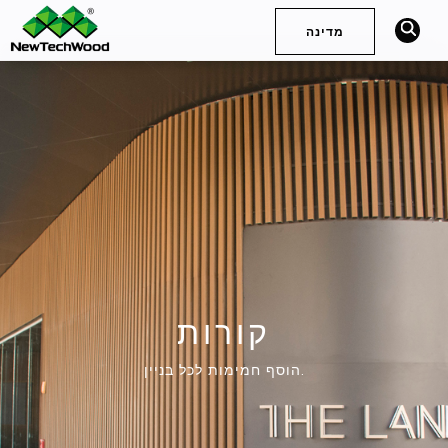
מדינה
חיפוש
Deutsch
English (International)
English (United Kingdom)
Español (Spain)
简体中文
Français
English (Australia)
קורות
הוסף חמימות לכל בניין.
English (South Africa)
English (United States)