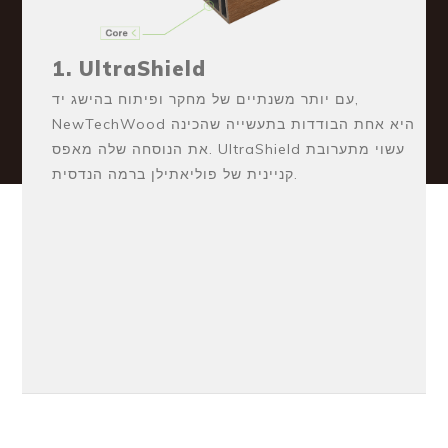
1. UltraShield
עם יותר משנתיים של מחקר ופיתוח בהישג יד,
NewTechWood היא אחת הבודדות בתעשייה שהכינה
את הנוסחה שלה מאפס. UltraShield עשוי מתערובת
קניינית של פוליאתילן ברמה הנדסית.
2. Core
הליבה של חומר הדק הזה לכל מזג אוויר עשוי מחומר
ממוחזר שנבחר בקפידה וסיבי עץ קשה ועץ רך
ממוחזרים צפופים ביותר המאפשרים חוזק ועמידות
גדולים יותר, והכי טוב שהוא ניתן למחזור ב-100%.