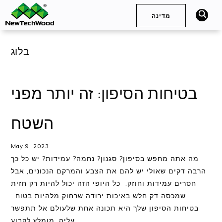
מדינה
חיפוש
Deutsch
English (International)
בלוג
English (United Kingdom)
בטיחות הסיפון: זה יותר מפני
Español (Spain)
简体中文
השטח
Français
May 9, 2023
מה אתה מחפש בסיפון? סגנון? נחמה? עמידות? יש כל כך
English (Australia)
הרבה דקים שאולי יש להם את הצבע והמרקם הנכונים, אבל
English (South Africa)
חסרים עמידות וחוזק. כל היופי הזה יכול להיות רק חזית
שמכסה דק חלש באיכות ירודה שרחוק מלהיות בטוח.
English (United States)
בטיחות הסיפון שלך היא תכונה אחת שלעולם אל תתפשר
עליה. מומלץ לקבוע…