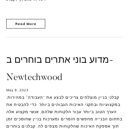
한국어
Espanol (Mexico)
Read More
Singapore
English (Canada)
English (Sri lanka)
מדוע בוני אתרים בוחרים ב-
Español (South America)
Newtechwood
Nederlands
May 9, 2023
עברית
קבלני בניין מוצלחים צריכים לבצע את “העבודה” במהירות,
במקצועיות ובתקני האיכות הגבוהים ביותר. כדי להבטיח את
ประเทศไทย
הערך הטוב ביותר עבור הלקוחות שלהם, אנשי מקצוע אלה
בתחום הבנייה מחפשים חומרים ומערכות בניין שחוסכים זמן
תוך אספקת האיכות שהלקוחות מצפים לה. קבלנים בוחרים
Close