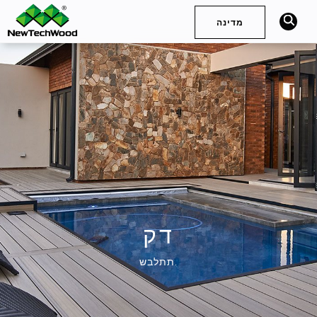
מדינה
חיפוש
Deutsch
English (International)
English (United Kingdom)
Español (Spain)
简体中文
Français
English (Australia)
דק
תתלבש.
English (South Africa)
English (United States)