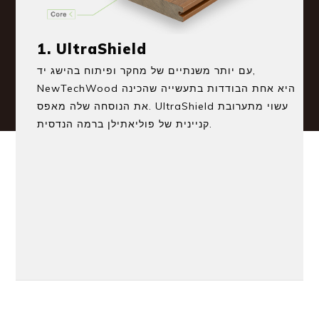
1. UltraShield
עם יותר משנתיים של מחקר ופיתוח בהישג יד,
NewTechWood היא אחת הבודדות בתעשייה שהכינה
את הנוסחה שלה מאפס. UltraShield עשוי מתערובת
קניינית של פוליאתילן ברמה הנדסית.
2. Core
הליבה של חומר הדק הזה לכל מזג אוויר עשוי מחומר
ממוחזר שנבחר בקפידה וסיבי עץ קשה ועץ רך
ממוחזרים צפופים ביותר המאפשרים חוזק ועמידות
גדולים יותר, והכי טוב שהוא ניתן למחזור ב-100%.