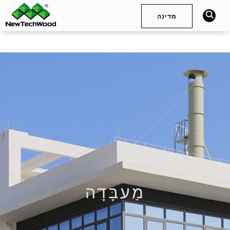
מדינה
חיפוש
Deutsch
English (International)
English (United Kingdom)
Español (Spain)
简体中文
Français
English (Australia)
English (South Africa)
מַעבָּדָה
English (United States)