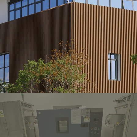
한국어
Espanol (Mexico)
Singapore
English (Canada)
English (Sri lanka)
Español (South America)
Nederlands
עברית
ประเทศไทย
Close